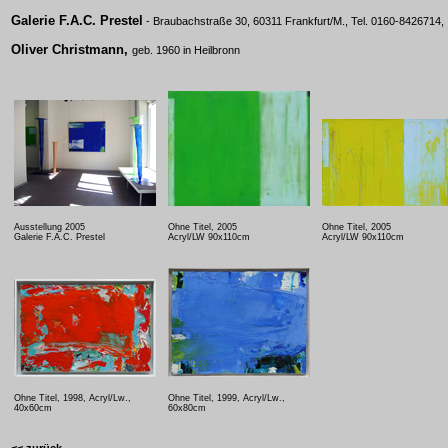
Galerie F.A.C. Prestel
- Braubachstraße 30, 60311 Frankfurt/M., Tel. 0160-8426714,
Oliver Christmann,
geb. 1960 in Heilbronn
Ausstellung 2005
Ohne Titel, 2005
Ohne Titel, 2005
Galerie F.A.C. Prestel
Acryl/LW 90x110cm
Acryl/LW 90x110cm
Ohne Titel, 1998, Acryl/Lw.,
Ohne Titel, 1999, Acryl/Lw.,
40x60cm
60x80cm