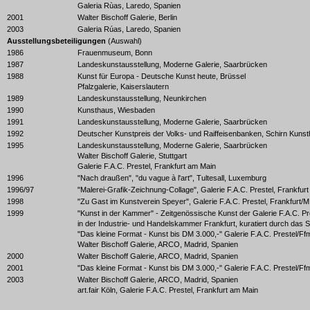
Galeria Rùas, Laredo, Spanien
2001
Walter Bischoff Galerie, Berlin
2003
Galeria Rúas, Laredo, Spanien
Ausstellungsbeteiligungen
(Auswahl)
1986
Frauenmuseum, Bonn
1987
Landeskunstausstellung, Moderne Galerie, Saarbrücken
1988
Kunst für Europa - Deutsche Kunst heute, Brüssel
Pfalzgalerie, Kaiserslautern
1989
Landeskunstausstellung, Neunkirchen
1990
Kunsthaus, Wiesbaden
1991
Landeskunstausstellung, Moderne Galerie, Saarbrücken
1992
Deutscher Kunstpreis der Volks- und Raiffeisenbanken, Schirn Kunsth
1995
Landeskunstausstellung, Moderne Galerie, Saarbrücken
Walter Bischoff Galerie, Stuttgart
Galerie F.A.C. Prestel, Frankfurt am Main
1996
"Nach draußen", "du vague à l'art", Tultesall, Luxemburg
1996/97
"Malerei-Grafik-Zeichnung-Collage", Galerie F.A.C. Prestel, Frankfurt
1998
"Zu Gast im Kunstverein Speyer", Galerie F.A.C. Prestel, Frankfurt/M
1999
"Kunst in der Kammer" - Zeitgenössische Kunst der Galerie F.A.C. Pr
in der Industrie- und Handelskammer Frankfurt, kuratiert durch das S
"Das kleine Format - Kunst bis DM 3.000,-" Galerie F.A.C. Prestel/Ff
Walter Bischoff Galerie, ARCO, Madrid, Spanien
2000
Walter Bischoff Galerie, ARCO, Madrid, Spanien
2001
"Das kleine Format - Kunst bis DM 3.000,-" Galerie F.A.C. Prestel/Ff
2003
Walter Bischoff Galerie, ARCO, Madrid, Spanien
art.fair Köln, Galerie F.A.C. Prestel, Frankfurt am Main