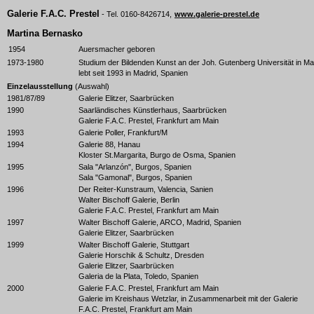
Galerie F.A.C. Prestel
- Tel. 0160-8426714,
www.galerie-prestel.de
Martina Bernasko
1954
Auersmacher geboren
1973-1980
Studium der Bildenden Kunst an der Joh. Gutenberg Universität in Ma
lebt seit 1993 in Madrid, Spanien
Einzelausstellung
(Auswahl)
1981/87/89
Galerie Elitzer, Saarbrücken
1990
Saarländisches Künstlerhaus, Saarbrücken
Galerie F.A.C. Prestel, Frankfurt am Main
1993
Galerie Poller, Frankfurt/M
1994
Galerie 88, Hanau
Kloster St.Margarita, Burgo de Osma, Spanien
1995
Sala "Arlanzón", Burgos, Spanien
Sala "Gamonal", Burgos, Spanien
1996
Der Reiter-Kunstraum, Valencia, Sanien
Walter Bischoff Galerie, Berlin
Galerie F.A.C. Prestel, Frankfurt am Main
1997
Walter Bischoff Galerie, ARCO, Madrid, Spanien
Galerie Elitzer, Saarbrücken
1999
Walter Bischoff Galerie, Stuttgart
Galerie Horschik & Schultz, Dresden
Galerie Elitzer, Saarbrücken
Galeria de la Plata, Toledo, Spanien
2000
Galerie F.A.C. Prestel, Frankfurt am Main
Galerie im Kreishaus Wetzlar, in Zusammenarbeit mit der Galerie
F.A.C. Prestel, Frankfurt am Main