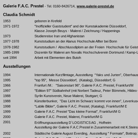
Galerie F.A.C. Prestel
- Tel. 0160-8426714,
www.galerie-prestel.de
Claudia Schmidt
1953
geboren in Krefeld
1971-1972
"Inoffizieller Gaststudent" and der Kunstakademie Düsseldorf,
Klasse Joseph Beuys - Malerei / Zeichnung / Happenings
1973
Studienreise Iran und Afghanistan
1977-1978
Kunststudium an der Alanus Hochschule Alfter bei Bonn
1978-1982
Kunststudium / Abschlussdiplom an der Freien Hochschule für Gei
1985-1999
Dozentin für Malerei am Novalis Hochschulverein Dortmund / Kamp-Li
seit 1994
Arbeit mit Elementen des Butoh
Ausstellungen
1994
Internationale Kurzfilmtage, Ausstellung “Yaks und Jurten”, Oberhau
1995
"top 95", Messe Düsseldorf, (Katalog), Düsseldorf; G
1966
Franfurt /M.: "Saisonstart 96", Galerie F.A.C. Prestel, Frankfurt/M
1997
"Edition 97" Südbahnhof (mit Norbert Tadeuz, Peter Bömmels, Hildeo
1988
Syrlin Kunstverein, Neue Malerei, Stuttgart; G
1988
Künstlerbunker, ”Das Licht im Schwarz kommt von innen”, Leverkus
1998
"Labile Bilder", Galerie F.A.C. Prestel, (Katalog), Frankfurt/M E
1999
Galerie F.A.C. Prestel "Das kleine Format", Frankfurt/M G
2000
Galerie F.A.C. Prestel, Malerei, Frankfurt/M G
2001
Eröffnungsausstellung D´LOGISTICS AG , Hofheim
Ausstellung der Galerie F.A.C.Prestel in Zusammenarbeit mit K.Stein
2002
Städtische Galerie August Everding, Ausstellung " Formate", Bottrop