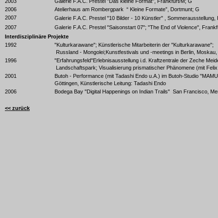
2003
Galerie F.A.C. Prestel "Das kleine Format", Frankfurt/M; G
2006
Atelierhaus am Rombergpark “ Kleine Formate”, Dortmunt; G
2007
Galerie F.A.C. Prestel "10 Bilder - 10 Künstler" , Sommerausstellung,
2007
Galerie F.A.C. Prestel "Saisonstart 07"; "The End of Violence", Frankf
Interdisziplinäre Projekte
1992
"Kulturkarawane"; Künstlerische Mitarbeiterin der "Kulturkarawane";
Russland - Mongolei;Kunstfestivals und -meetings in Berlin, Moskau, K
1996
"Erfahrungsfeld"Erlebnisausstellung i.d. Kraftzentrale der Zeche Meid
Landschaftspark; Visualisierung prismatischer Phänomene (mit Feli
2001
Butoh - Performance (mit Tadashi Endo u.A.) im Butoh-Studio "MAMU"
Göttingen, Künstlerische Leitung: Tadashi Endo
2006
Bodega Bay "Digital Happenings on Indian Trails" San Francisco, Me
<< zurück